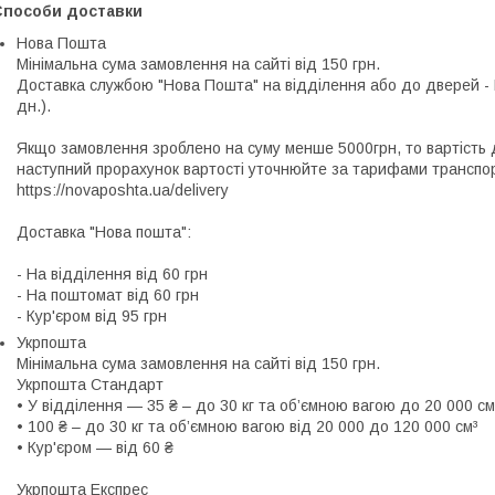
Способи доставки
Нова Пошта
Мінімальна сума замовлення на сайті від 150 грн.

Доставка службою "Нова Пошта" на відділення або до дверей - 
дн.).

Якщо замовлення зроблено на суму менше 5000грн, то вартість д
наступний прорахунок вартості уточнюйте за тарифами транспорт
https://novaposhta.ua/delivery

Доставка "Нова пошта":

- На відділення від 60 грн

- На поштомат від 60 грн

- Кур'єром від 95 грн
Укрпошта
Мінімальна сума замовлення на сайті від 150 грн.

Укрпошта Стандарт

• У відділення — 35 ₴ – до 30 кг та об’ємною вагою до 20 000 см³
• 100 ₴ – до 30 кг та об’ємною вагою від 20 000 до 120 000 см³

• Кур'єром — від 60 ₴

Укрпошта Експрес
