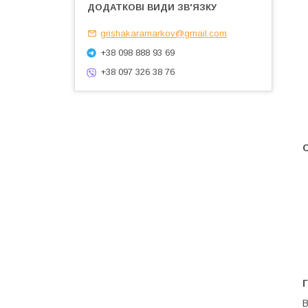
grishakaramarkov@gmail.com
+38 098 888 93 69
+38 097 326 38 76
Г
В