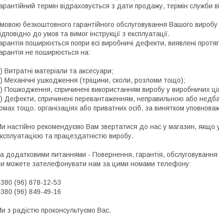
арантійний термін відраховується з дати продажу, термін служби в
мовою безкоштовного гарантійного обслуговування Вашого виробу 
ідповідно до умов та вимог інструкції з експлуатації.
арантія поширюється попри всі виробничі дефекти, виявлені протяг
арантія не поширюється на:
) Витратні матеріали та аксесуари;
) Механічні ушкодження (тріщини, сколи, розломи тощо);
) Пошкодження, спричинені використанням виробу у виробничих ціл
) Дефекти, спричинені перевантаженням, неправильною або недба
омах тощо. організаціях або приватних осіб, за винятком уповноваж
и настійно рекомендуємо Вам звертатися до нас у магазин, якщо у
ксплуатацією та працездатністю виробу.
а додатковими питаннями - Повернення, гарантія, обслуговування
и можете зателефонувати нам за цими номами телефону:
380 (96) 878-12-53
380 (96) 849-49-16
и з радістю проконсультуємо Вас.