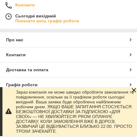
Контакти
Сьогодні вихідний
Показати весь графік роботи
Про нас
Контакти
Доставка та оплата
Графік роботи
Зараз компанія не може швидко обробляти замовлення та
повідомлення, оскільки за її графіком роботи сьогодні
Повна версія сайту
вихідний. Ваша заявка буде оброблена найближчим
робочим днем. ЯКЩО ВАШЕ ЗАПИТАННЯ СТОСУЄТЬСЯ
БЕЗКОШТОВНОЇ ДОСТАВКИ ЗА ПІДПИСКОЮ «ДЛЯ
Сайт створено на маркетплейсі
Prom.ua
СВОЇХ» — НЕ ХВИЛЮЙТЕСЯ! PROM ОПЛАЧУЄ
ДОСТАВКУ, КОЛИ ЗАМОВЛЕННЯ ВЖЕ В ДОРОЗІ.
ЗАЗВИЧАЙ ЦЕ ВІДБУВАЄТЬСЯ БЛИЗЬКО 22:00. ПРОСТО
Політика конфіденційності
ТРОХИ ЗАЧЕКАЙТЕ.