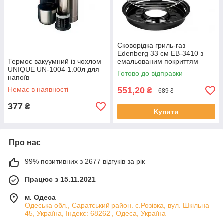
Сковорідка гриль-газ
Edenberg 33 см EB-3410 з
Термос вакуумний із чохлом
емальованим покриттям
UNIQUE UN-1004 1.00л для
Готово до відправки
напоїв
Немає в наявності
551,20
₴
689 ₴
377
₴
Купити
Про нас
99% позитивних з 2677 відгуків за рік
Працює з 15.11.2021
м. Одеса
Одеська обл., Саратський район. с.Розівка, вул. Шкільна
45, Україна, Індекс: 68262., Одеса, Україна