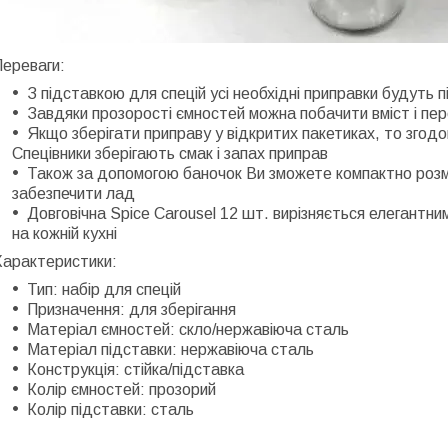
Переваги:
З підставкою для спецій усі необхідні приправки будуть 
Завдяки прозорості ємностей можна побачити вміст і пер
Якщо зберігати приправу у відкритих пакетиках, то згодо
Спецівники зберігають смак і запах приправ
Також за допомогою баночок Ви зможете компактно розмі
забезпечити лад
Довговічна Spice Carousel 12 шт. вирізняється елегантн
на кожній кухні
Характеристики:
Тип: набір для спецій
Призначення: для зберігання
Матеріал ємностей: скло/нержавіюча сталь
Матеріал підставки: нержавіюча сталь
Конструкція: стійка/підставка
Колір ємностей: прозорий
Колір підставки: сталь