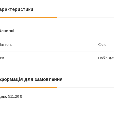
арактеристики
Основні
атеріал
Скло
ип
Набір дл
нформація для замовлення
іна:
511,20 ₴