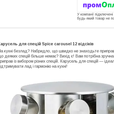
У компанії підключені
будь-який товар не п
Карусель для спецій Spice carousel 12 відсіків
а кухні безлад? Набридло, що швидко не знаходьте приправу
о деяких спецій більше немає? Вихід є! Вам потрібна зручна
риправ із вибором різних спецій. Карусель для спецій — ідеа
ідтримувати лад і гармонію на кухні!