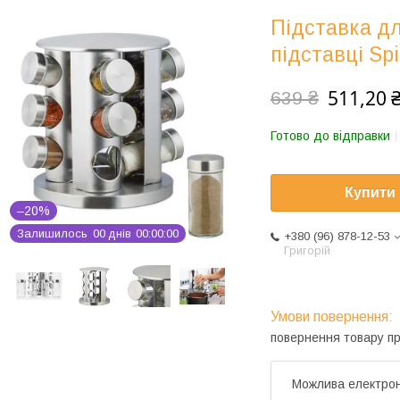
Підставка дл
підставці Spi
511,20 
639 ₴
Готово до відправки
Купити
–20%
Залишилось
0
0
днів
0
0
0
0
0
0
+380 (96) 878-12-53
Григорій
повернення товару п