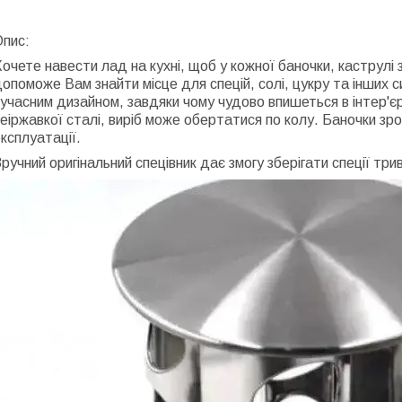
Опис:
очете навести лад на кухні, щоб у кожної баночки, каструлі 
опоможе Вам знайти місце для спецій, солі, цукру та інших с
учасним дизайном, завдяки чому чудово впишеться в інтер'єр 
еіржавкої сталі, виріб може обертатися по колу. Баночки зроб
ксплуатації.
ручний оригінальний спецівник дає змогу зберігати спеції трив