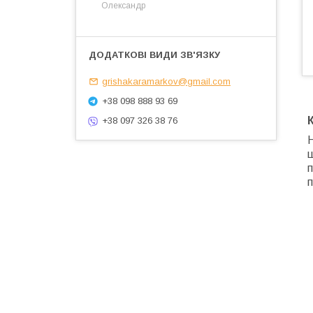
Олександр
grishakaramarkov@gmail.com
+38 098 888 93 69
+38 097 326 38 76
Н
щ
п
п