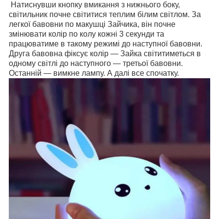
Натиснувши кнопку вмикання з нижнього боку,
світильник почне світитися теплим білим світлом. За
легкої бавовни по макушці Зайчика, він почне
змінювати колір по колу кожні 3 секунди та
працюватиме в такому режимі до наступної бавовни.
Друга бавовна фіксує колір — Зайка світитиметься в
одному світлі до наступного — третьої бавовни.
Останній — вимкне лампу. А далі все спочатку.