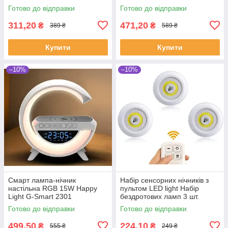
рухається
2606 30000 MAH, 24 L
Готово до відправки
Готово до відправки
311,20
471,20
₴
₴
389 ₴
589 ₴
Купити
Купити
–10%
–10%
Смарт лампа-нічник
Набір сенсорних нічників з
настільна RGB 15W Happy
пультом LED light Набір
Light G-Smart 2301
бездротових ламп 3 шт.
Готово до відправки
Готово до відправки
499,50
224,10
₴
₴
555 ₴
249 ₴