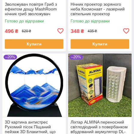
Зволожувач повітря Гриб з
Нічник проектор зоряного
ефектом дощу MashRoom
неба Космонавт - лазерний
нічник гриб зволожувач
світильник проектор
астронавт з пультом і
Готово до відправки
Готово до відправки
таймером
496
348
₴
₴
620 ₴
435 ₴
Купити
Купити
–20%
–20%
3D картина антистрес
Ліхтар ALMINA переносний
Рухомий пісок Піщаний
світлодіодний з повербанком
пейзаж 3D Блакитний, що
вбудований акумулятор DL-