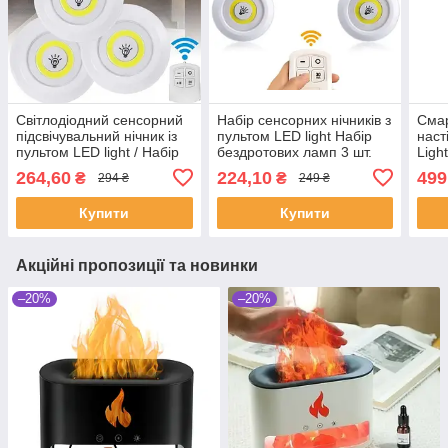
Світлодіодний сенсорний
Набір сенсорних нічників з
Смар
підсвічувальний нічник із
пультом LED light Набір
наст
пультом LED light / Набір
бездротових ламп 3 шт.
Ligh
бездротових ламп 3 шт.
264,60
224,10
499
₴
₴
294 ₴
249 ₴
Купити
Купити
Акційні пропозиції та новинки
–20%
–20%