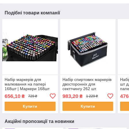
Подібні товари компанії
Набір маркерів для
Набір спиртових маркерів
Набі
малювання на папері
двосторонніх для
шт д
168шт | Маркери 168шт
секттчингу 262 шт.
папе
для малювання дітям
мал
656,10
983,20
476
₴
₴
729 ₴
1 229 ₴
для 
Купити
Купити
Акційні пропозиції та новинки