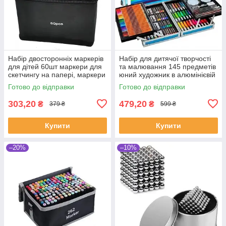
Набір двосторонніх маркерів
Набір для дитячої творчості
для дітей 60шт маркери для
та малювання 145 предметів
скетчингу на папері, маркери
юний художник в алюмінієвій
для дітей
валізі єдиноріг Синій
Готово до відправки
Готово до відправки
303,20
479,20
₴
₴
379 ₴
599 ₴
Купити
Купити
–20%
–10%