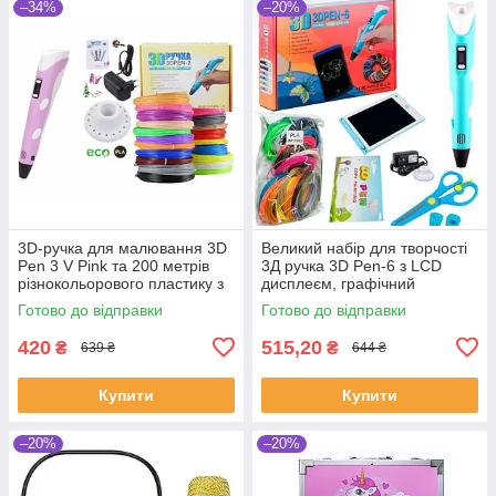
–34%
–20%
3D-ручка для малювання 3D
Великий набір для творчості
Pen 3 V Pink та 200 метрів
3Д ручка 3D Pen-6 з LCD
різнокольорового пластику з
дисплеєм, графічний
трафаретами Рожевий
планшет, 100 м пластику та
Готово до відправки
Готово до відправки
трафарети в комплекті
420
515,20
₴
₴
639 ₴
644 ₴
Купити
Купити
–20%
–20%