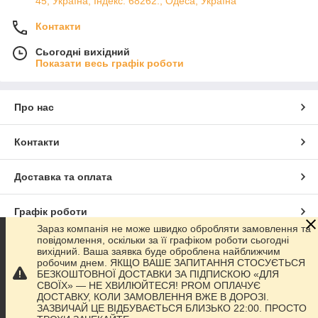
45, Україна, Індекс: 68262., Одеса, Україна
Контакти
Сьогодні вихідний
Показати весь графік роботи
Про нас
Контакти
Доставка та оплата
Графік роботи
Зараз компанія не може швидко обробляти замовлення та
повідомлення, оскільки за її графіком роботи сьогодні
Повна версія сайту
вихідний. Ваша заявка буде оброблена найближчим
робочим днем. ЯКЩО ВАШЕ ЗАПИТАННЯ СТОСУЄТЬСЯ
БЕЗКОШТОВНОЇ ДОСТАВКИ ЗА ПІДПИСКОЮ «ДЛЯ
Сайт створено на маркетплейсі
Prom.ua
СВОЇХ» — НЕ ХВИЛЮЙТЕСЯ! PROM ОПЛАЧУЄ
ДОСТАВКУ, КОЛИ ЗАМОВЛЕННЯ ВЖЕ В ДОРОЗІ.
ЗАЗВИЧАЙ ЦЕ ВІДБУВАЄТЬСЯ БЛИЗЬКО 22:00. ПРОСТО
Політика конфіденційності