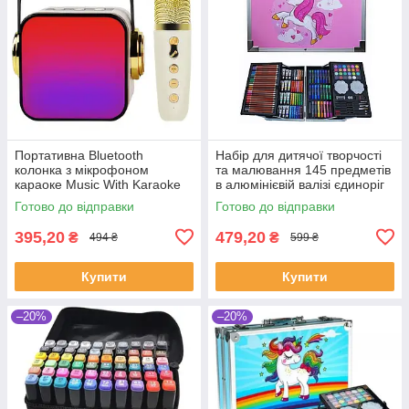
Портативна Bluetooth
Набір для дитячої творчості
колонка з мікрофоном
та малювання 145 предметів
караоке Music With Karaoke
в алюмінієвій валізі єдиноріг
Біла Колонка RGB з
Рожевий
Готово до відправки
Готово до відправки
підсвічуванням
395,20
479,20
₴
₴
494 ₴
599 ₴
Купити
Купити
–20%
–20%