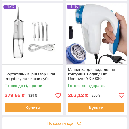
–15%
–12%
Машинка для видалення
Портативний Іригатор Oral
ковтунців з одягу Lint
Irrigator для чистки зубів
Remover YX-5880
Готово до відправки
Готово до відправки
279,65
263,12
₴
₴
329 ₴
299 ₴
Купити
Купити
Показати ще