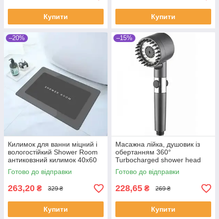
Купити
Купити
–20%
–15%
Килимок для ванни міцний і
Масажна лійка, душовик із
вологостійкий Shower Room
обертанням 360°
антиковзний килимок 40х60
Turbocharged shower head
см Синій
Готово до відправки
Готово до відправки
263,20
228,65
₴
₴
329 ₴
269 ₴
Купити
Купити