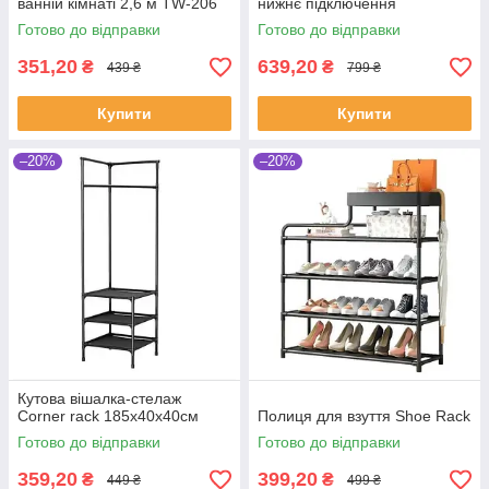
ванній кімнаті 2,6 м TW-206
нижнє підключення
Готово до відправки
Готово до відправки
351,20
639,20
₴
₴
439 ₴
799 ₴
Купити
Купити
–20%
–20%
Кутова вішалка-стелаж
Corner rack 185х40х40см
Полиця для взуття Shoe Rack
Готово до відправки
Готово до відправки
359,20
399,20
₴
₴
449 ₴
499 ₴