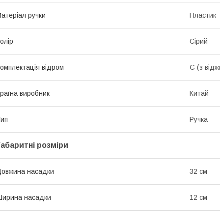
атеріал ручки
Пластик
олір
Сірий
омплектація відром
Є (з від
раїна виробник
Китай
ип
Ручка
Габаритні розміри
овжина насадки
32 см
ирина насадки
12 см