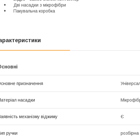
Дві насадки з мікрофібри
Пакувальна коробка
арактеристики
Основні
сновне призначення
Універса
атеріал насадки
Мікрофіб
аявність механізму віджиму
Є
ип ручки
розбірна