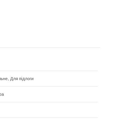
льне, Для підлоги
ра