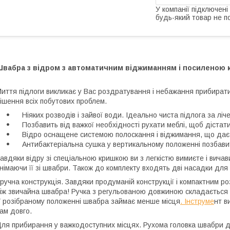
У компанії підключені
будь-який товар не п
Швабра з відром з автоматичним віджиманням і посиленою
иття підлоги викликає у Вас роздратування і небажання прибират
ішення всіх побутових проблем.
Ніяких розводів і зайвої води. Ідеально чиста підлога за ліче
Позбавить від важкої необхідності рухати меблі, щоб дістат
Відро оснащене системою полоскання і віджимання, що дає з
Антибактеріальна сушка у вертикальному положенні позбавит
авдяки відру зі спеціальною кришкою ви з легкістю вимиєте і вичави
німаючи її зі швабри. Також до комплекту входять дві насадки для
ручна конструкція. Завдяки продуманій конструкції і компактним ро
іж звичайна швабра! Ручка з регульованою довжиною складається з д
 розібраному положенні швабра займає менше місця
. Інструме
нт в
ам довго.
ля прибирання у важкодоступних місцях. Рухома головка швабри д