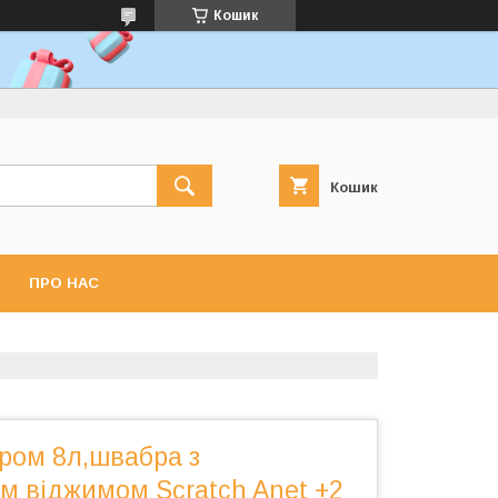
Кошик
Кошик
ПРО НАС
ром 8л,швабра з
м віджимом Scratch Anet +2