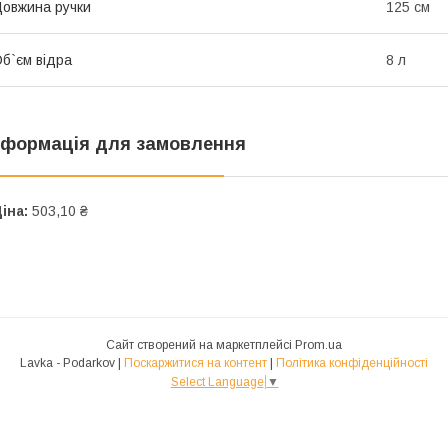
овжина ручки
125 см
б`єм відра
8 л
нформація для замовлення
іна:
503,10 ₴
Сайт створений на маркетплейсі
Prom.ua
Lavka - Podarkov |
Поскаржитися на контент
|
Політика конфіденційності
Select Language
▼