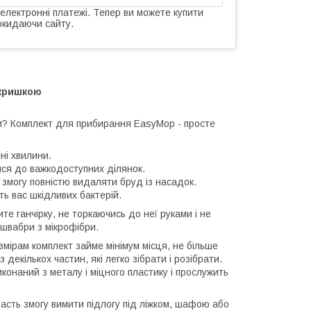
 електронні платежі. Тепер ви можете купити
окидаючи сайту.
 кришкою
и? Комплект для прибирання EasyMop - просте
ні хвилини.
ися до важкодоступних ділянок.
могу повністю видаляти бруд із насадок.
ь вас шкідливих бактерій.
те ганчірку, не торкаючись до неї руками і не
 швабри з мікрофібри.
змірам комплект займе мінімум місця, не більше
екількох частин, які легко зібрати і розібрати.
иконаний з металу і міцного пластику і прослужить
асть змогу вимити підлогу під ліжком, шафою або