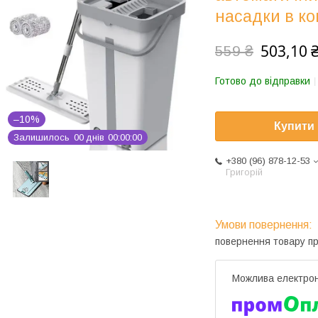
насадки в ко
503,10 
559 ₴
Готово до відправки
–10%
Купити
Залишилось
0
0
днів
0
0
0
0
0
0
+380 (96) 878-12-53
Григорій
повернення товару п