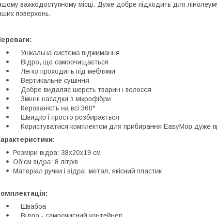
ншому важкодоступному місці. Дуже добре підходить для лінолеуму, 
нших поверхонь.
Переваги:
Унікальна система віджимання
Відро, що самоочищається
Легко проходить під меблями
Вертикальне сушіння
Добре видаляє шерсть тварин і волосся
Змінні насадки з мікрофібри
Керованість на всі 360°
Швидко і просто розбирається
Користуватися комплектом для прибирання EasyMop дуже п
Характеристики:
Розміри відра: 38х20х19 см
Об'єм відра: 8 літрів
Матеріал ручки і відра: метал, якісний пластик
Комплектація:
Швабра
Відро - самоочисний контейнер