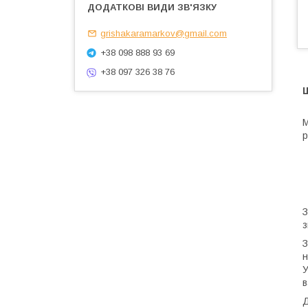
grishakaramarkov@gmail.com
+38 098 888 93 69
+38 097 326 38 76
М
р
З
з
З
н
У
в
Д