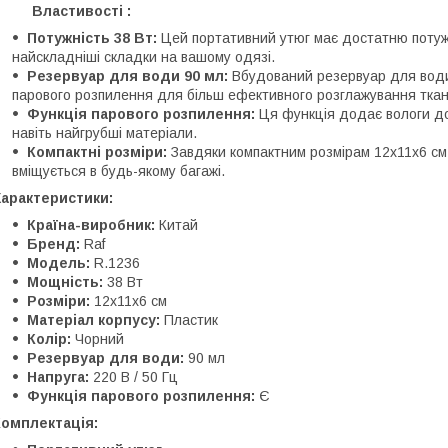
Властивості :
Потужність 38 Вт:
Цей портативний утюг має достатню потуж
найскладніші складки на вашому одязі.
Резервуар для води 90 мл:
Вбудований резервуар для води
парового розпилення для більш ефективного розглажування ткан
Функція парового розпилення:
Ця функція додає вологи до
навіть найгрубші матеріали.
Компактні розміри:
Завдяки компактним розмірам 12х11х6 см 
вміщується в будь-якому багажі.
Характеристики:
Країна-виробник:
Китай
Бренд:
Raf
Модель:
R.1236
Мощність:
38 Вт
Розміри:
12х11х6 см
Матеріал корпусу:
Пластик
Колір:
Чорний
Резервуар для води:
90 мл
Напруга:
220 В / 50 Гц
Функція парового розпилення:
Є
Комплектація: