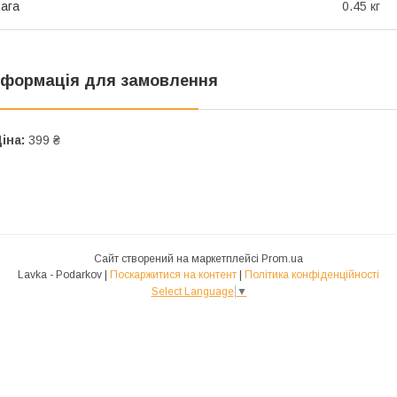
ага
0.45 кг
нформація для замовлення
іна:
399 ₴
Сайт створений на маркетплейсі
Prom.ua
Lavka - Podarkov |
Поскаржитися на контент
|
Політика конфіденційності
Select Language
▼