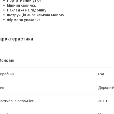
Портативний утюг
Мірний склянка
Накладка на підошву
Інструкція англійською мовою
Фірмова упаковка
арактеристики
Основні
иробник
RAF
ип
Дорожні
поживана потужність
38 Вт