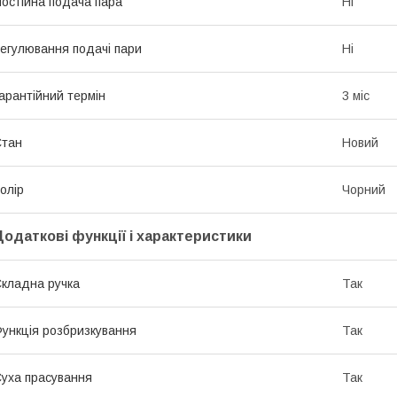
остійна подача пара
Ні
егулювання подачі пари
Ні
арантійний термін
3 міс
Стан
Новий
олір
Чорний
Додаткові функції і характеристики
кладна ручка
Так
ункція розбризкування
Так
уха прасування
Так