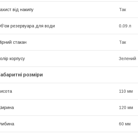
ахист від накипу
Так
б'єм резервуара для води
0.09 л
ірний стакан
Так
олір корпусу
Зелений
Габаритні розміри
исота
110 мм
Ширина
120 мм
либина
60 мм