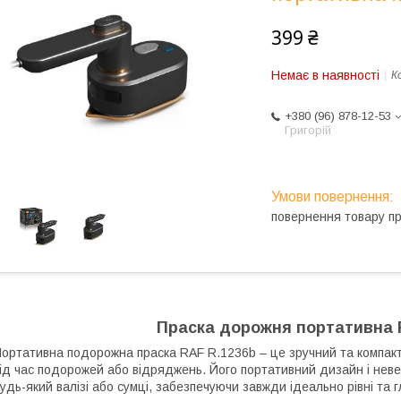
399 ₴
Немає в наявності
К
+380 (96) 878-12-53
Григорій
повернення товару п
Праска дорожня портативна 
ортативна подорожна праска RAF R.1236b – це зручний та компакт
ід час подорожей або відряджень. Його портативний дизайн і неве
удь-який валізі або сумці, забезпечуючи завжди ідеально рівні та гл