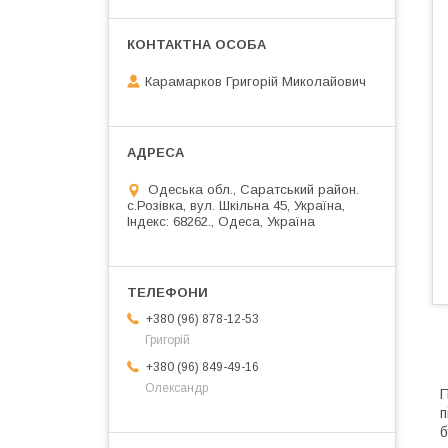
Карамарков Григорій Миколайович
Одеська обл., Саратський район.
с.Розівка, вул. Шкільна 45, Україна,
Індекс: 68262., Одеса, Україна
+380 (96) 878-12-53
Григорій
+380 (96) 849-49-16
Олександр
П
п
б