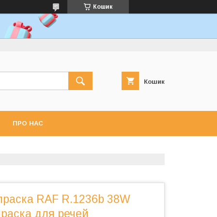
Кошик
Кошик
ПРО НАС
праска RAF R.1236b 38W
праска для речей