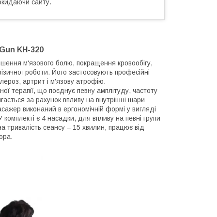
окидаючи сайту.
 Gun KH-320
шення м'язового болю, покращення кровообігу,
фізичної роботи. Його застосовують професійні
лероз, артрит і м'язову атрофію.
ої терапії, що поєднує певну амплітуду, частоту
гається за рахунок впливу на внутрішні шари
асажер виконаний в ергономічній формі у вигляді
 комплекті є 4 насадки, для впливу на певні групи
льна тривалість сеансу – 15 хвилин, працює від
ора.