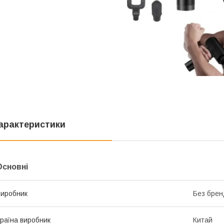
арактеристики
Основні
иробник
Без брен
раїна виробник
Китай