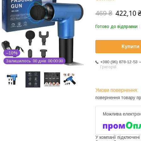
422,10 
469 ₴
Готово до відправки
Купити
–10%
Залишилось
0
0
днів
0
0
0
0
0
0
+380 (96) 878-12-53
Григорій
повернення товару п
У компанії підключені