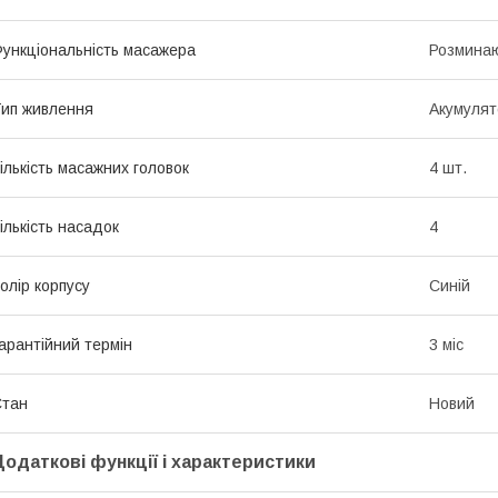
ункціональність масажера
Розминаю
ип живлення
Акумулят
ількість масажних головок
4 шт.
ількість насадок
4
олір корпусу
Синій
арантійний термін
3 міс
Стан
Новий
Додаткові функції і характеристики