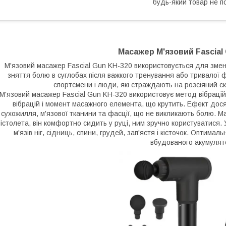
будь-який товар не п
Масажер М'язовий Fascial
М'язовий масажер Fascial Gun KH-320 використовується для змен
зняття болю в суглобах після важкого тренування або тривалої 
спортсмени і люди, які страждають на розсіяний ск
М'язовий масажер Fascial Gun KH-320 використовує метод вібраційн
вібрацій і момент масажного елемента, що крутить. Ефект дося
сухожилля, м'язової тканини та фасції, що не викликають болю. М
пістолета, він комфортно сидить у руці, ним зручно користуватися. У
м'язів ніг, сідниць, спини, грудей, зап'ястя і кісточок. Оптима
вбудованого акумулят