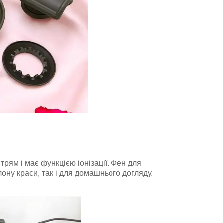
рям і має функцією іонізації. Фен для
ону краси, так і для домашнього догляду.