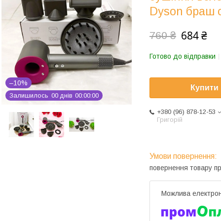
Dyson браш 
684 ₴
760 ₴
Готово до відправки
–10%
Купити
Залишилось
0
0
днів
0
0
0
0
0
0
+380 (96) 878-12-53
Григорій
повернення товару п