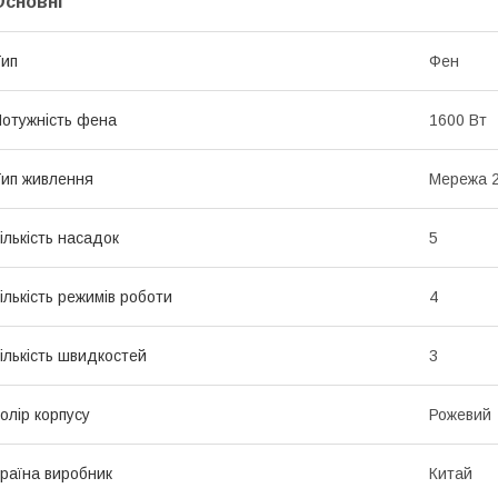
Основні
ип
Фен
отужність фена
1600 Вт
ип живлення
Мережа 2
ількість насадок
5
ількість режимів роботи
4
ількість швидкостей
3
олір корпусу
Рожевий
раїна виробник
Китай