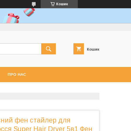
Кошик
Кошик
ПРО НАС
сний фен стайлер для
сся Super Hair Dryer 5в1 Фен