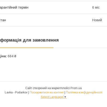
арантійний термін
6 міс
Стан
Новий
нформація для замовлення
іна:
684 ₴
Сайт створений на маркетплейсі
Prom.ua
Lavka - Podarkov |
Поскаржитися на контент
|
Політика конфіденційності
Select Language
▼