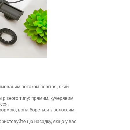
ямованим потоком повітря, який
 різного типу: прямим, кучерявим,
сся.
формою, вона бореться з волоссям,
ристовуйте цю насадку, якщо у вас
;