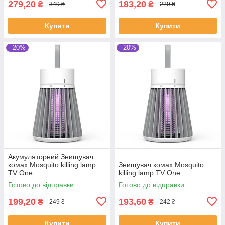
279,20
183,20
₴
₴
349 ₴
229 ₴
Купити
Купити
–20%
–20%
Акумуляторний Знищувач
комах Mosquito killing lamp
Знищувач комах Mosquito
TV One
killing lamp TV One
Готово до відправки
Готово до відправки
199,20
193,60
₴
₴
249 ₴
242 ₴
Купити
Купити