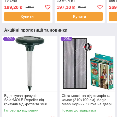
TV One
20 м², 4 Вт
666 
для 
199,20
197,10
269
₴
₴
249 ₴
219 ₴
Купити
Купити
Акційні пропозиції та новинки
–20%
–20%
Відлякувач гризунів
Сітка москітна від комарів та
SolarMOLE Repeller від
комах (210x100 см) Magic
гризунів від кротів та змій
Mesh Чорний / Сітка на двері
роздільна для дому
Готово до відправки
Готово до відправки