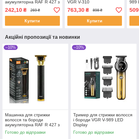
акумуляторна RAF R 427 з
VGR V-310
989 
насадками бездротова
242,10
763,30
509
₴
₴
269 ₴
898 ₴
для окантовки тример
Купити
Купити
Акційні пропозиції та новинки
–10%
–10%
Машинка для стрижки
Тример для стрижки волосся
волосся та бороди
і бороди VGR V-989 LED
акумуляторна RAF R 427 з
Display
насадками бездротова для
Готово до відправки
Готово до відправки
окантовки тример