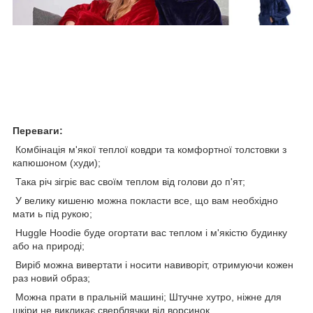
Переваги:
Комбінація м'якої теплої ковдри та комфортної толстовки з
капюшоном (худи);
Така річ зігріє вас своїм теплом від голови до п'ят;
У велику кишеню можна покласти все, що вам необхідно
мати ь під рукою;
Huggle Hoodie буде огортати вас теплом і м'якістю будинку
або на природі;
Виріб можна вивертати і носити навиворіт, отримуючи кожен
раз новий образ;
Можна прати в пральній машині; Штучне хутро, ніжне для
шкіри не викликає сверблячки від ворсинок.