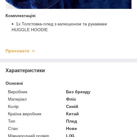
Комплектація:
1х Толстовка-плед з капюшоном та рукавами
HUGGLE HOODIE
Приховати
Характеристики
Основні
Виробник
Без бренду
Матеріал
Фліс
Колір
Синій
Країна виробник
Китай
Тип
Плед
Стан
Нове
Міжнародний розмір
L/XL