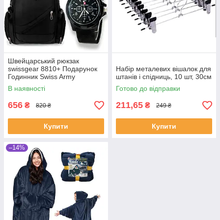
Швейцарський рюкзак
swissgear 8810+ Подарунок
Набір металевих вішалок для
Годинник Swiss Army
штанів і спідниць, 10 шт, 30см
В наявності
Готово до відправки
656
211,65
₴
₴
820 ₴
249 ₴
Купити
Купити
–14%