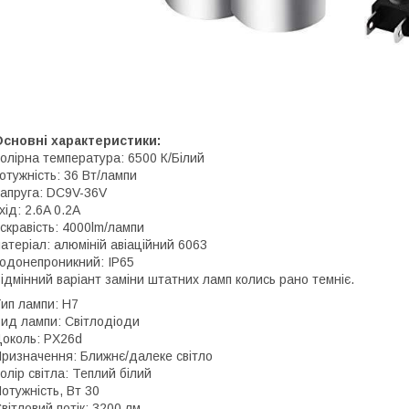
сновні характеристики:
олірна температура: 6500 К/Білий
отужність: 36 Вт/лампи
апруга: DC9V-36V
хід: 2.6A 0.2A
скравість: 4000lm/лампи
атеріал: алюміній авіаційний 6063
одонепроникний: IP65
ідмінний варіант заміни штатних ламп колись рано темніє.
ип лампи: H7
ид лампи: Світлодіоди
околь: PX26d
ризначення: Ближнє/далеке світло
олір світла: Теплий білий
отужність, Вт 30
вітловий потік: 3200 лм