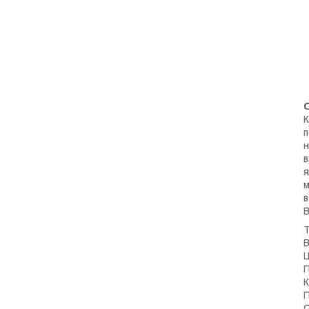
О
К
п
н
в
я
м
в
В
Т
В
Ц
П
К
П
С