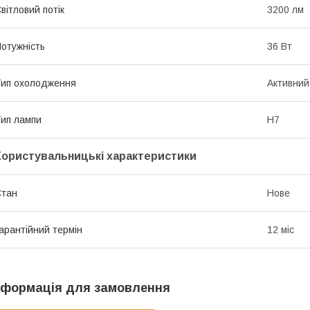
вітловий потік
3200 лм
отужність
36 Вт
ип охолодження
Активний
ип лампи
H7
Користувальницькі характеристики
Стан
Нове
арантійний термін
12 міс
нформація для замовлення