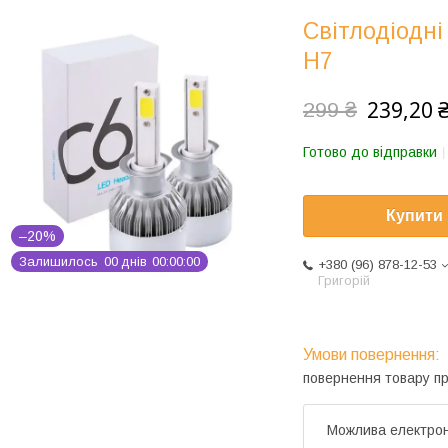
Світлодіодні
H7
239,20 
299 ₴
Готово до відправки
Купити
–20%
Залишилось
0
0
днів
0
0
0
0
0
0
+380 (96) 878-12-53
Григорій
повернення товару п