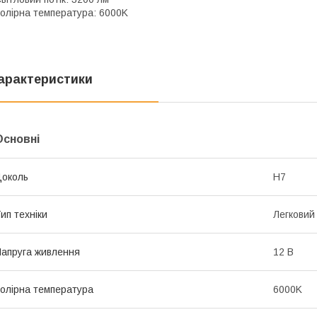
олірна температура: 6000K
арактеристики
Основні
околь
H7
ип техніки
Легковий
апруга живлення
12 В
олірна температура
6000K