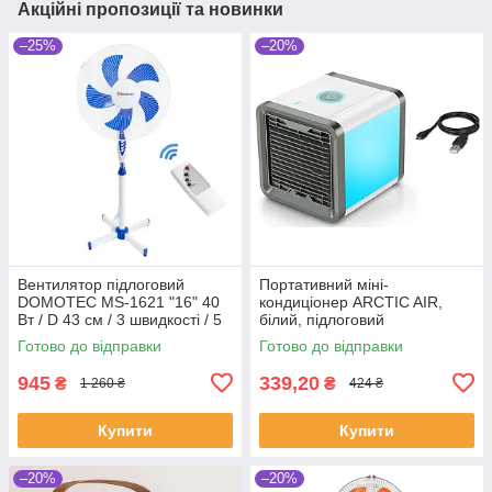
Акційні пропозиції та новинки
–25%
–20%
Вентилятор підлоговий
Портативний міні-
DOMOTEC MS-1621 "16" 40
кондиціонер ARCTIC AIR,
Вт / D 43 см / 3 швидкості / 5
білий, підлоговий
лопатей / з пультом ​​​​​​​
Готово до відправки
Готово до відправки
945
339,20
₴
₴
1 260 ₴
424 ₴
Купити
Купити
–20%
–20%