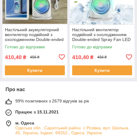
Настільний акумуляторний
Настільний вентилятор
вентилятор подвійний з
подвійний з охолодженням
охолодженням Double-ended
Double-ended Spray Fan LED
Spray Fan LED підсвічування
підсвічування 3 швидкості
Готово до відправки
Готово до відправки
3 швидкості
410,40
410,40
₴
₴
456 ₴
456 ₴
Купити
Купити
Про нас
99% позитивних з 2679 відгуків за рік
Працює з 15.11.2021
м. Одеса
Одеська обл., Саратський район. с.Розівка, вул. Шкільна
45, Україна, Індекс: 68262., Одеса, Україна