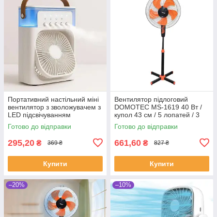
Портативний настільний міні
Вентилятор підлоговий
вентилятор з зволожувачем з
DOMOTEC MS-1619 40 Вт /
LED підсвічуванням
купол 43 см / 5 лопатей / 3
швидкості
Готово до відправки
Готово до відправки
295,20
661,60
₴
₴
369 ₴
827 ₴
Купити
Купити
–20%
–10%