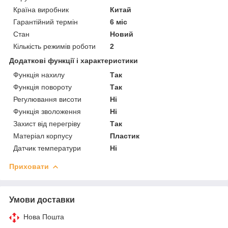
Країна виробник
Китай
Гарантійний термін
6 міс
Стан
Новий
Кількість режимів роботи
2
Додаткові функції і характеристики
Функція нахилу
Так
Функція повороту
Так
Регулювання висоти
Ні
Функція зволоження
Ні
Захист від перегріву
Так
Матеріал корпусу
Пластик
Датчик температури
Ні
Приховати
Умови доставки
Нова Пошта