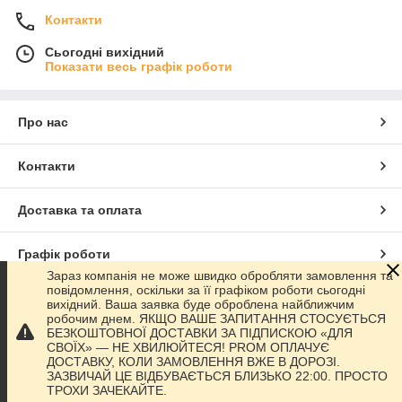
Контакти
Сьогодні вихідний
Показати весь графік роботи
Про нас
Контакти
Доставка та оплата
Графік роботи
Зараз компанія не може швидко обробляти замовлення та
повідомлення, оскільки за її графіком роботи сьогодні
Повна версія сайту
вихідний. Ваша заявка буде оброблена найближчим
робочим днем. ЯКЩО ВАШЕ ЗАПИТАННЯ СТОСУЄТЬСЯ
БЕЗКОШТОВНОЇ ДОСТАВКИ ЗА ПІДПИСКОЮ «ДЛЯ
Сайт створено на маркетплейсі
Prom.ua
СВОЇХ» — НЕ ХВИЛЮЙТЕСЯ! PROM ОПЛАЧУЄ
ДОСТАВКУ, КОЛИ ЗАМОВЛЕННЯ ВЖЕ В ДОРОЗІ.
ЗАЗВИЧАЙ ЦЕ ВІДБУВАЄТЬСЯ БЛИЗЬКО 22:00. ПРОСТО
Політика конфіденційності
ТРОХИ ЗАЧЕКАЙТЕ.