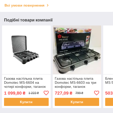
Всі умови повернення
Подібні товари компанії
Газова настільна плита
Газова настільна плита
Блен
Domotec MS-6604 на
Domotec MS-6603 на три
MS 5
чотирі конфорки, таганок
конфорки, таганок
1 099,80
727,09
503
₴
₴
1 222 ₴
799 ₴
Купити
Купити