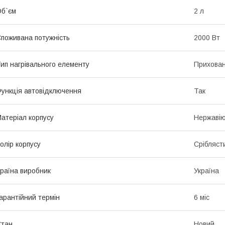
б`єм
2 л
поживана потужність
2000 Вт
ип нагрівального елементу
Прихован
ункція автовідключення
Так
атеріал корпусу
Нержавію
олір корпусу
Срібляст
раїна виробник
Україна
арантійний термін
6 міс
Стан
Новий