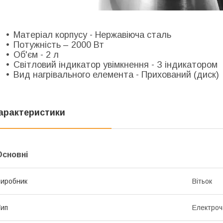
Матеріал корпусу - Нержавіюча сталь
Потужність – 2000 Вт
Об'єм - 2 л
Світловий індикатор увімкнення - З індикатором
Вид нагрівального елемента - Прихований (диск)
арактеристики
Основні
иробник
Вітьок
ип
Електроч