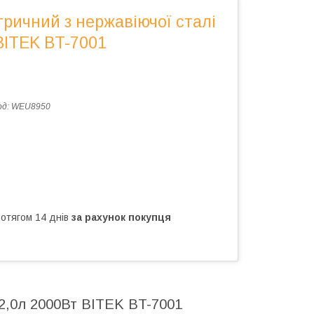
ричний з нержавіючої сталі
BITEK BT-7001
од:
WEU8950
ротягом 14 днів
за рахунок покупця
 2,0л 2000Вт BITEK BT-7001