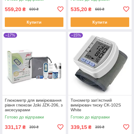
559,20
535,20
₴
₴
699 ₴
669 ₴
Купити
Купити
–17%
–15%
Глюкометр для вимірювання
Тонометр зап'ястний
рівня глюкози Jziki JZK-206, з
вимірювач тиску CK-102S
аксесуарами
White
Готово до відправки
Готово до відправки
331,17
339,15
₴
₴
399 ₴
399 ₴