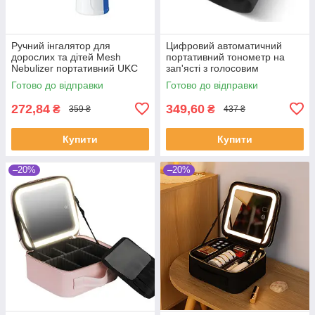
Ручний інгалятор для
Цифровий автоматичний
дорослих та дітей Mesh
портативний тонометр на
Nebulizer портативний UKC
зап'ясті з голосовим
JSL-W302
оповіщенням АНГЛ та HD
Готово до відправки
Готово до відправки
LED екраном чорний
272,84
349,60
₴
₴
359 ₴
437 ₴
Купити
Купити
–20%
–20%