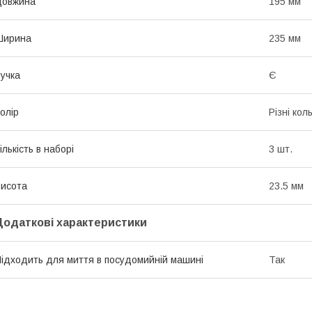
Довжина
195 мм
Ширина
235 мм
учка
Є
олір
Різні кол
ількість в наборі
3 шт.
исота
23.5 мм
Додаткові характеристики
ідходить для миття в посудомийній машині
Так