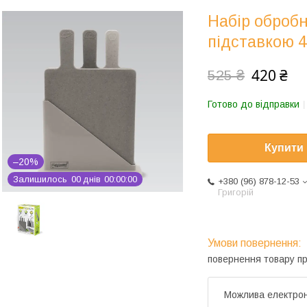
Набір обробн
підставкою 
420 ₴
525 ₴
Готово до відправки
Купити
–20%
Залишилось
0
0
днів
0
0
0
0
0
0
+380 (96) 878-12-53
Григорій
повернення товару п