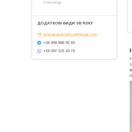
Олександр
grishakaramarkov@gmail.com
+38 098 888 93 69
+38 097 326 38 76
Н
з
м
о