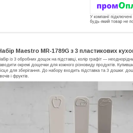
У компанії підключені
будь-який товар не п
Набір Maestro MR-1789G з 3 пластикових кухо
абір із 3 обробних дощок на підставці, колір графіт — неоднорідн
аводити окремі дощечки для кожного різновиду продуктів. Купивши
ісце для зберігання. До набору входить підставка та 3 дошки: до
вочів і фруктів.