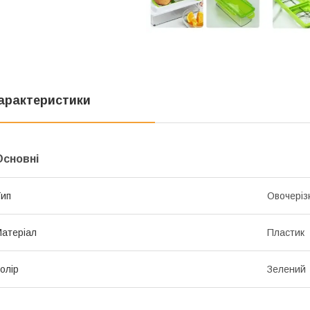
арактеристики
Основні
ип
Овочеріз
атеріал
Пластик
олір
Зелений