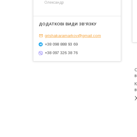
Олександр
grishakaramarkov@gmail.com
+38 098 888 93 69
+38 097 326 38 76
О
в
К
в