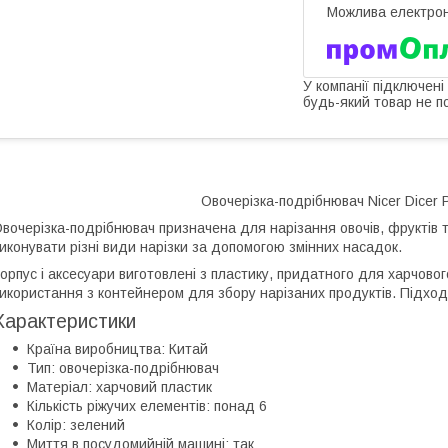
У компанії підключені
будь-який товар не п
Овочерізка-подрібнювач Nicer Dicer P
вочерізка-подрібнювач призначена для нарізання овочів, фруктів т
иконувати різні види нарізки за допомогою змінних насадок.
орпус і аксесуари виготовлені з пластику, придатного для харчово
икористання з контейнером для збору нарізаних продуктів. Підход
Характеристики
Країна виробництва: Китай
Тип: овочерізка-подрібнювач
Матеріал: харчовий пластик
Кількість ріжучих елементів: понад 6
Колір: зелений
Миття в посудомийній машині: так