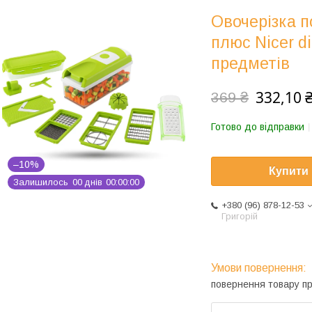
Овочерізка 
плюс Nicer di
предметів
332,10 
369 ₴
Готово до відправки
–10%
Купити
Залишилось
0
0
днів
0
0
0
0
0
0
+380 (96) 878-12-53
Григорій
повернення товару п