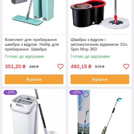
Комплект для прибирання
Швабра з відром і
швабра з відром. Набір для
автоматичним віджимом 10л,
прибирання. Швабра
Spin Mop 360
Ледарка Cleaner 360 з
Готово до відправки
Готово до відправки
віджимом і відром 5.5 літрів
351,20
492,15
₴
₴
439 ₴
579 ₴
Купити
Купити
–10%
–10%