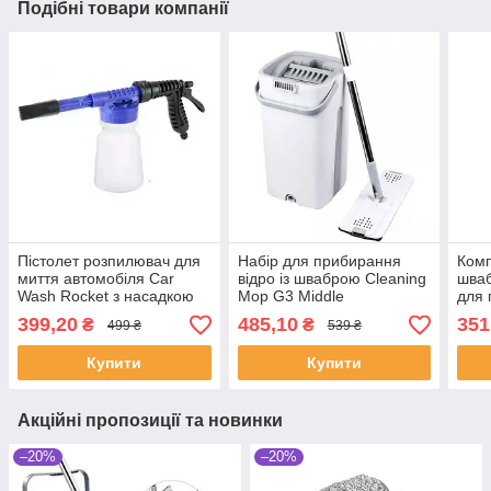
Подібні товари компанії
Пістолет розпилювач для
Набір для прибирання
Комп
миття автомобіля Car
відро із шваброю Cleaning
шваб
Wash Rocket з насадкою
Mop G3 Middle
для 
для садового шланга
Лент
399,20
485,10
351
₴
₴
499 ₴
539 ₴
відж
Купити
Купити
Акційні пропозиції та новинки
–20%
–20%