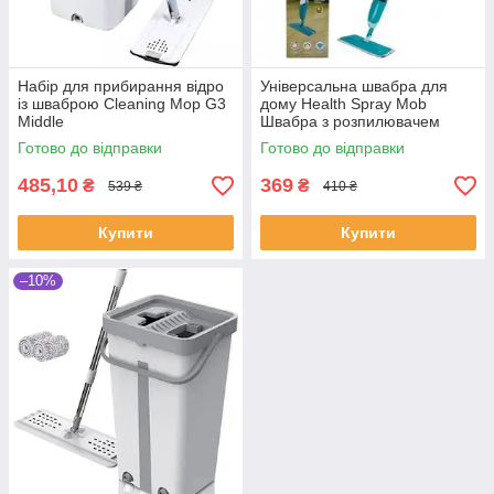
Набір для прибирання відро
Універсальна швабра для
із шваброю Cleaning Mop G3
дому Health Spray Mob
Middle
Швабра з розпилювачем
найкраща ціна
Готово до відправки
Готово до відправки
485,10
369
₴
₴
539 ₴
410 ₴
Купити
Купити
–10%