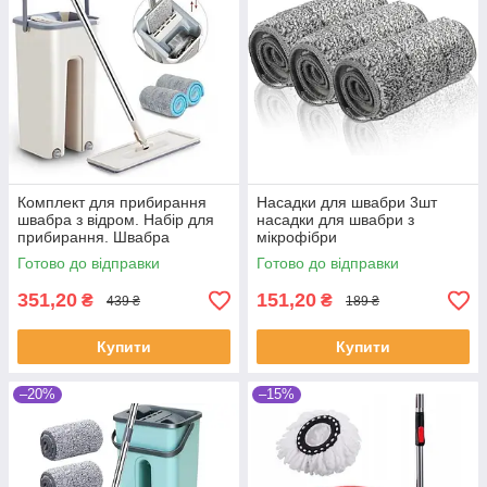
Комплект для прибирання
Насадки для швабри 3шт
швабра з відром. Набір для
насадки для швабри з
прибирання. Швабра
мікрофібри
Лентяйка Cleaner 360 з
Готово до відправки
Готово до відправки
віджимом і відром 7 літрів
351,20
151,20
₴
₴
439 ₴
189 ₴
Купити
Купити
–20%
–15%