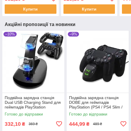
LED 
Купити
Купити
Акційні пропозиції та новинки
–10%
–9%
Подвійна зарядна станція
Подвійна зарядна станція
Dual USB Charging Stand для
DOBE для геймпадів
геймпадів PlayStation
PlayStation (PS4 / PS4 Slim /
Dualshock 4
PS4 Pro) Dualshock 4 з LED
Готово до відправки
Готово до відправки
індикатором Чорна
332,10
444,99
₴
₴
369 ₴
489 ₴