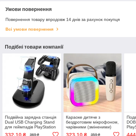
Умови повернення
Повернення товару впродовж 14 днів за рахунок покупця
Всі умови повернення
Подібні товари компанії
Подвійна зарядна станція
Караоке дитяче з
Подв
Dual USB Charging Stand
бездротовим мікрофоном,
DOBE
для геймпадів PlayStation
чарівними (зміненими)
Play
Dualshock 4
голосами
/ PS
332,10
323,10
444
₴
₴
369 ₴
359 ₴