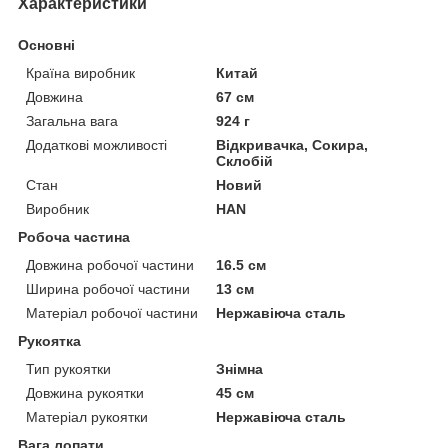
Характеристики
Основні
Країна виробник
Китай
Довжина
67 см
Загальна вага
924 г
Додаткові можливості
Відкривачка, Сокира,
Склобій
Стан
Новий
Виробник
HAN
Робоча частина
Довжина робочої частини
16.5 см
Ширина робочої частини
13 см
Матеріал робочої частини
Нержавіюча сталь
Рукоятка
Тип рукоятки
Знімна
Довжина рукоятки
45 см
Матеріал рукоятки
Нержавіюча сталь
Вага лопати