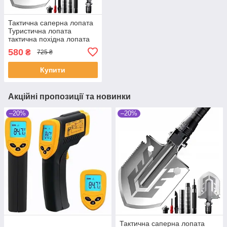
Тактична саперна лопата
Туристична лопата
тактична похідна лопата
Han-Wild 16 в 1
580
₴
725 ₴
Купити
Акційні пропозиції та новинки
–20%
–20%
Тактична саперна лопата