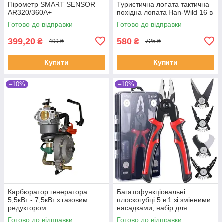
Пірометр SMART SENSOR
Туристична лопата тактична
AR320/360A+
похідна лопата Han-Wild 16 в
1
Готово до відправки
Готово до відправки
399,20
580
₴
₴
499 ₴
725 ₴
Купити
Купити
–10%
–10%
Карбюратор генератора
Багатофункціональні
5,5кВт - 7,5кВт з газовим
плоскогубці 5 в 1 зі змінними
редуктором
насадками, набір для
зачистки ізоляції, обтискні
Готово до відправки
Готово до відправки