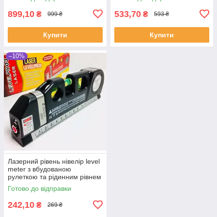
щипці
899,10
533,70
₴
₴
999 ₴
593 ₴
Купити
Купити
–10%
Лазерний рівень нівелір level
meter з вбудованою
рулеткою та рідинним рівнем
urb + (подарунок 3
Готово до відправки
батарейки)
242,10
₴
269 ₴