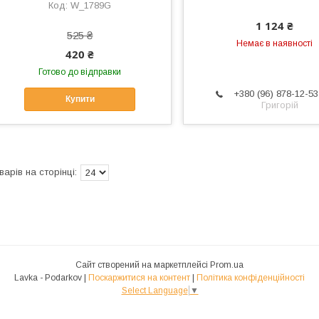
W_1789G
1 124 ₴
525 ₴
Немає в наявності
420 ₴
Готово до відправки
+380 (96) 878-12-53
Купити
Григорій
Сайт створений на маркетплейсі
Prom.ua
Lavka - Podarkov |
Поскаржитися на контент
|
Політика конфіденційності
Select Language
▼