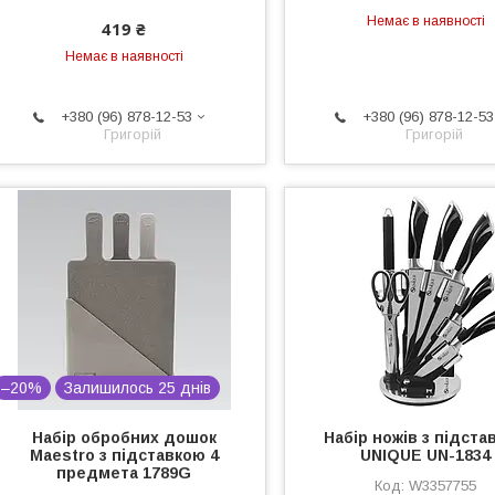
Немає в наявності
419 ₴
Немає в наявності
+380 (96) 878-12-53
+380 (96) 878-12-53
Григорій
Григорій
–20%
Залишилось 25 днів
Набір обробних дошок
Набір ножів з підста
Maestro з підставкою 4
UNIQUE UN-1834
предмета 1789G
W3357755