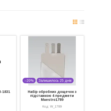
–20%
Залишилось 25 днів
N-1831
Набір обробних дощечок з
підставкою 4 предмети
Maestrо1789
W_1789