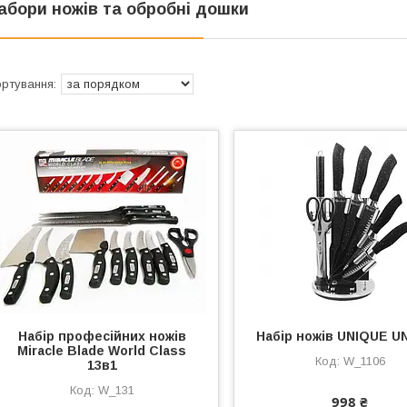
абори ножів та обробні дошки
Набір професійних ножів
Набір ножів UNIQUE U
Miracle Blade World Class
W_1106
13в1
W_131
998 ₴